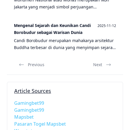
Jakarta yang menjadi simbol perjuangan
kemerdekaan Indonesia. Dibangun dengan tinggi
132 meter, monumen ini menyimpan sejarah
Mengenal Sejarah dan Keunikan Candi
2025-11-12
panjang perjuangan bangsa Indonesia melawan
Borobudur sebagai Warisan Dunia
penjajahan.
Candi Borobudur merupakan mahakarya arsitektur
Buddha terbesar di dunia yang menyimpan sejarah
panjang peradaban Indonesia. Dibangun pada
abad ke-8 Masehi, candi ini menjadi simbol
Previous
Next
kejayaan Kerajaan Syailendra dan warisan budaya
yang diakui UNESCO.
Article Sources
Gamingbet99
Gamingbet99
Mapsbet
Pasaran Togel Mapsbet