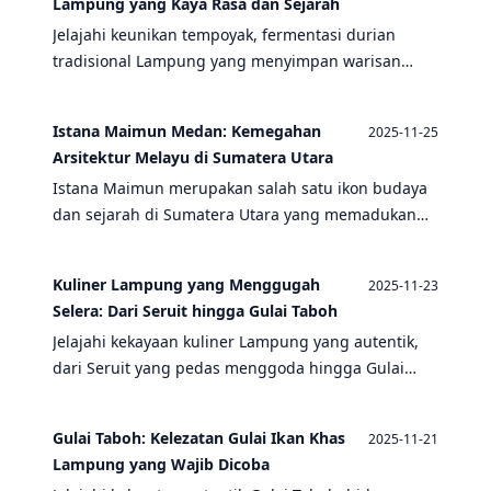
Lampung yang Kaya Rasa dan Sejarah
Jelajahi keunikan tempoyak, fermentasi durian
tradisional Lampung yang menyimpan warisan
kuliner dan sejarah budaya Indonesia yang kaya.
Istana Maimun Medan: Kemegahan
2025-11-25
Arsitektur Melayu di Sumatera Utara
Istana Maimun merupakan salah satu ikon budaya
dan sejarah di Sumatera Utara yang memadukan
arsitektur Melayu, Islam, dan Eropa dengan megah.
Dibangun pada masa Kesultanan Deli, istana ini
Kuliner Lampung yang Menggugah
2025-11-23
menjadi saksi bisu perjalanan sejarah Indonesia.
Selera: Dari Seruit hingga Gulai Taboh
Jelajahi kekayaan kuliner Lampung yang autentik,
dari Seruit yang pedas menggoda hingga Gulai
Taboh yang gurih lembut, sambil mengenal
warisan budaya Indonesia yang memukau.
Gulai Taboh: Kelezatan Gulai Ikan Khas
2025-11-21
Lampung yang Wajib Dicoba