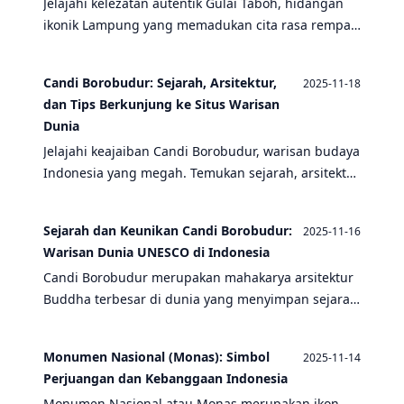
Jelajahi kelezatan autentik Gulai Taboh, hidangan
ikonik Lampung yang memadukan cita rasa rempah
khas dengan kekayaan budaya Indonesia. Temukan
rahasia keunikan kuliner ini sambil mengenal
Candi Borobudur: Sejarah, Arsitektur,
2025-11-18
warisan sejarah negeri.
dan Tips Berkunjung ke Situs Warisan
Dunia
Jelajahi keajaiban Candi Borobudur, warisan budaya
Indonesia yang megah. Temukan sejarah, arsitektur
unik, dan panduan lengkap untuk pengalaman
wisata terbaik di situs Buddha terbesar di dunia.
Sejarah dan Keunikan Candi Borobudur:
2025-11-16
Warisan Dunia UNESCO di Indonesia
Candi Borobudur merupakan mahakarya arsitektur
Buddha terbesar di dunia yang menyimpan sejarah
panjang peradaban Indonesia. Dibangun pada
abad ke-8 Masehi, candi megah ini menjadi bukti
Monumen Nasional (Monas): Simbol
2025-11-14
kejayaan Kerajaan Syailendra dan warisan budaya
Perjuangan dan Kebanggaan Indonesia
yang tak ternilai harganya.
Monumen Nasional atau Monas merupakan ikon