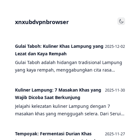
xnxubdvpnbrowser
Toggle
Gulai Taboh: Kuliner Khas Lampung yang
2025-12-02
Lezat dan Kaya Rempah
Gulai Taboh adalah hidangan tradisional Lampung
yang kaya rempah, menggabungkan cita rasa
pedas, gurih, dan asam dalam satu sajian autentik.
Kuliner Lampung: 7 Masakan Khas yang
2025-11-30
Wajib Dicoba Saat Berkunjung
Jelajahi kelezatan kuliner Lampung dengan 7
masakan khas yang menggugah selera. Dari Seruit
yang ikonik hingga Gulai Taboh yang kaya rempah,
temukan cita rasa autentik Sumatera Selatan yang
Tempoyak: Fermentasi Durian Khas
2025-11-27
wajib dicoba setiap wisatawan.