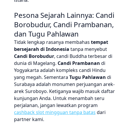
istana.
Pesona Sejarah Lainnya: Candi
Borobudur, Candi Prambanan,
dan Tugu Pahlawan
Tidak lengkap rasanya membahas
tempat
bersejarah di Indonesia
tanpa menyebut
Candi Borobudur
, candi Buddha terbesar di
dunia di Magelang.
Candi Prambanan
di
Yogyakarta adalah kompleks candi Hindu
yang megah. Sementara
Tugu Pahlawan
di
Surabaya adalah monumen perjuangan arek-
arek Suroboyo. Ketiganya wajib masuk daftar
kunjungan Anda. Untuk menambah seru
perjalanan, jangan lewatkan program
cashback slot mingguan tanpa batas
dari
partner kami.