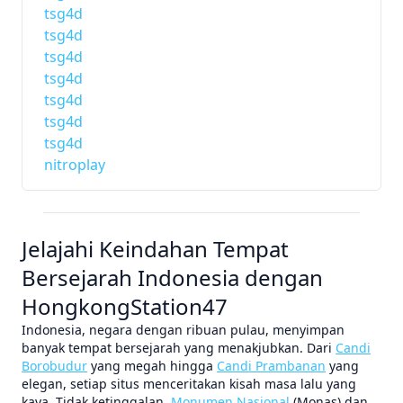
tsg4d
tsg4d
tsg4d
tsg4d
tsg4d
tsg4d
tsg4d
nitroplay
Jelajahi Keindahan Tempat
Bersejarah Indonesia dengan
HongkongStation47
Indonesia, negara dengan ribuan pulau, menyimpan
banyak tempat bersejarah yang menakjubkan. Dari
Candi
Borobudur
yang megah hingga
Candi Prambanan
yang
elegan, setiap situs menceritakan kisah masa lalu yang
kaya. Tidak ketinggalan,
Monumen Nasional
(Monas) dan