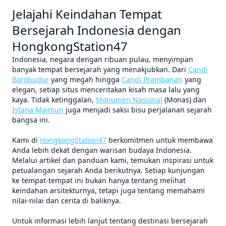
Jelajahi Keindahan Tempat
Bersejarah Indonesia dengan
HongkongStation47
Indonesia, negara dengan ribuan pulau, menyimpan
banyak tempat bersejarah yang menakjubkan. Dari
Candi
Borobudur
yang megah hingga
Candi Prambanan
yang
elegan, setiap situs menceritakan kisah masa lalu yang
kaya. Tidak ketinggalan,
Monumen Nasional
(Monas) dan
Istana Maimun
juga menjadi saksi bisu perjalanan sejarah
bangsa ini.
Kami di
HongkongStation47
berkomitmen untuk membawa
Anda lebih dekat dengan warisan budaya Indonesia.
Melalui artikel dan panduan kami, temukan inspirasi untuk
petualangan sejarah Anda berikutnya. Setiap kunjungan
ke tempat-tempat ini bukan hanya tentang melihat
keindahan arsitekturnya, tetapi juga tentang memahami
nilai-nilai dan cerita di baliknya.
Untuk informasi lebih lanjut tentang destinasi bersejarah