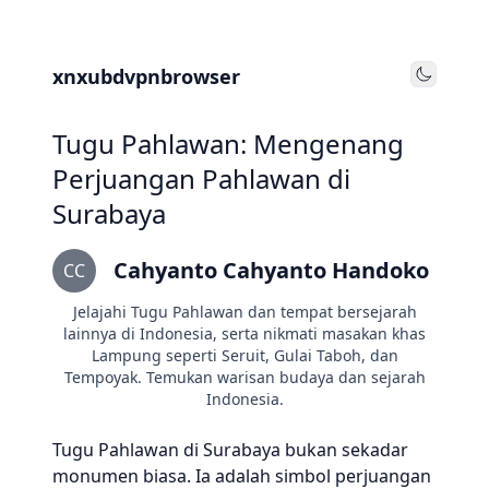
xnxubdvpnbrowser
Toggle
Tugu Pahlawan: Mengenang
Perjuangan Pahlawan di
Surabaya
Cahyanto Cahyanto Handoko
CC
Jelajahi Tugu Pahlawan dan tempat bersejarah
lainnya di Indonesia, serta nikmati masakan khas
Lampung seperti Seruit, Gulai Taboh, dan
Tempoyak. Temukan warisan budaya dan sejarah
Indonesia.
Tugu Pahlawan di Surabaya bukan sekadar
monumen biasa. Ia adalah simbol perjuangan