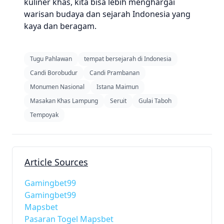
kuliner khas, kita bisa lebih menghargai
warisan budaya dan sejarah Indonesia yang
kaya dan beragam.
Tugu Pahlawan
tempat bersejarah di Indonesia
Candi Borobudur
Candi Prambanan
Monumen Nasional
Istana Maimun
Masakan Khas Lampung
Seruit
Gulai Taboh
Tempoyak
Article Sources
Gamingbet99
Gamingbet99
Mapsbet
Pasaran Togel Mapsbet