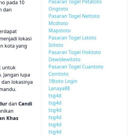
Pasaran Togel Petatoto
no pada 10
Ongtoto
n dan
Pasaran Togel Nettoto
.
Mcdtoto
Mapstoto
erdapat
Pasaran Togel Lxtoto
menjadi lokasi
Isitoto
an kota yang
Pasaran Togel Hoktoto
Dewidewitoto
Pasaran Togel Cuantoto
t untuk
Comtoto
 Jangan lupa
18toto Login
 dan lokasinya
Lanaya88
emandu.
tsg4d
tsg4d
dur
dan
Candi
tsg4d
unikan
tsg4d
an Khas
tsg4d
tsg4d