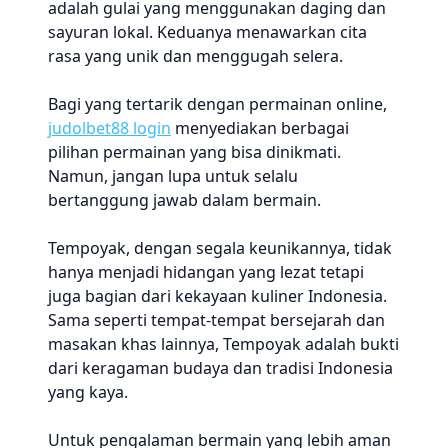
adalah gulai yang menggunakan daging dan
sayuran lokal. Keduanya menawarkan cita
rasa yang unik dan menggugah selera.
Bagi yang tertarik dengan permainan online,
judolbet88 login
menyediakan berbagai
pilihan permainan yang bisa dinikmati.
Namun, jangan lupa untuk selalu
bertanggung jawab dalam bermain.
Tempoyak, dengan segala keunikannya, tidak
hanya menjadi hidangan yang lezat tetapi
juga bagian dari kekayaan kuliner Indonesia.
Sama seperti tempat-tempat bersejarah dan
masakan khas lainnya, Tempoyak adalah bukti
dari keragaman budaya dan tradisi Indonesia
yang kaya.
Untuk pengalaman bermain yang lebih aman