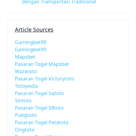
dengan Transportasi Tradisional
Article Sources
Gamingbet99
Gamingbet99
Mapsbet
Pasaran Togel Mapsbet
Wazetoto
Pasaran Togel Victorytoto
Totopedia
Pasaran Togel Sqtoto
Sintoto
Pasaran Togel S8toto
Pubgtoto
Pasaran Togel Petatoto
Ongtoto