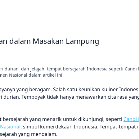
rian dalam Masakan Lampung
durian, dan jelajahi tempat bersejarah Indonesia seperti Candi
n Nasional dalam artikel ini.
ayanya yang beragam. Salah satu keunikan kuliner Indones
durian. Tempoyak tidak hanya menawarkan cita rasa yang 
at bersejarah yang menarik untuk dikunjungi, seperti
Candi
Nasional
, simbol kemerdekaan Indonesia. Tempat-tempat i
a sejarah yang mendalam.