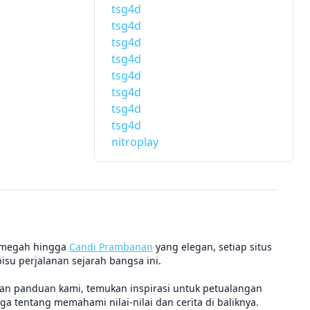
tsg4d
tsg4d
tsg4d
tsg4d
tsg4d
tsg4d
tsg4d
tsg4d
nitroplay
7
megah hingga
Candi Prambanan
yang elegan, setiap situs
isu perjalanan sejarah bangsa ini.
an panduan kami, temukan inspirasi untuk petualangan
ga tentang memahami nilai-nilai dan cerita di baliknya.