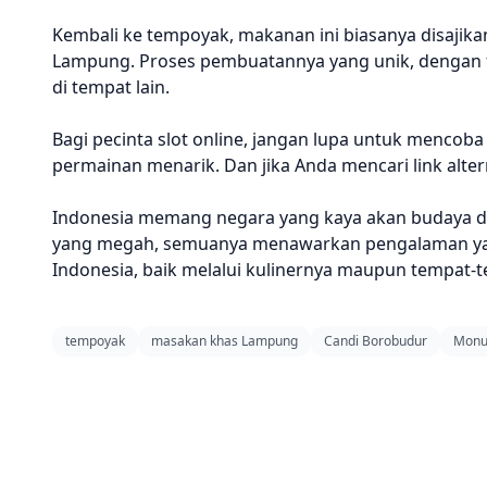
Kembali ke tempoyak, makanan ini biasanya disajik
Lampung. Proses pembuatannya yang unik, dengan f
di tempat lain.
Bagi pecinta slot online, jangan lupa untuk menco
permainan menarik. Dan jika Anda mencari link alter
Indonesia memang negara yang kaya akan budaya da
yang megah, semuanya menawarkan pengalaman yang 
Indonesia, baik melalui kulinernya maupun tempat-
tempoyak
masakan khas Lampung
Candi Borobudur
Monu