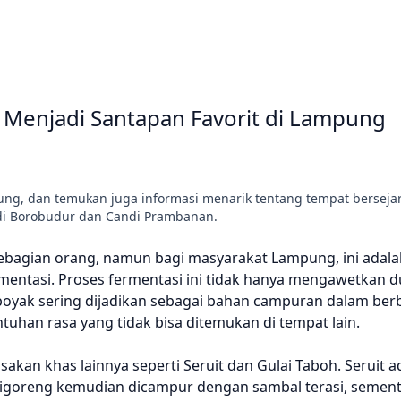
 Menjadi Santapan Favorit di Lampung
ung, dan temukan juga informasi menarik tentang tempat bersejar
di Borobudur dan Candi Prambanan.
bagian orang, namun bagi masyarakat Lampung, ini adalah
rmentasi. Proses fermentasi ini tidak hanya mengawetkan du
poyak sering dijadikan sebagai bahan campuran dalam ber
tuhan rasa yang tidak bisa ditemukan di tempat lain.
kan khas lainnya seperti Seruit dan Gulai Taboh. Seruit a
 digoreng kemudian dicampur dengan sambal terasi, sement