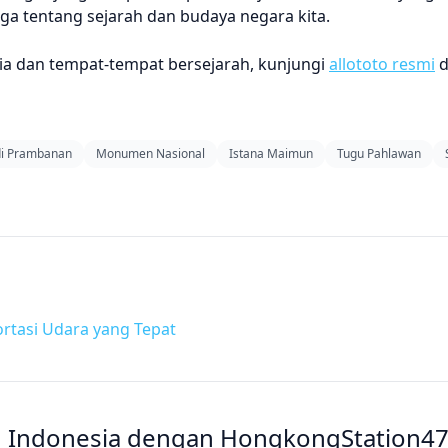
ga tentang sejarah dan budaya negara kita.
sia dan tempat-tempat bersejarah, kunjungi
allototo resmi
d
i Prambanan
Monumen Nasional
Istana Maimun
Tugu Pahlawan
rtasi Udara yang Tepat
ah Indonesia dengan HongkongStation4