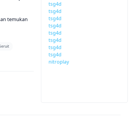
tsg4d
tsg4d
tsg4d
an temukan
tsg4d
tsg4d
tsg4d
Seruit
tsg4d
tsg4d
nitroplay
7