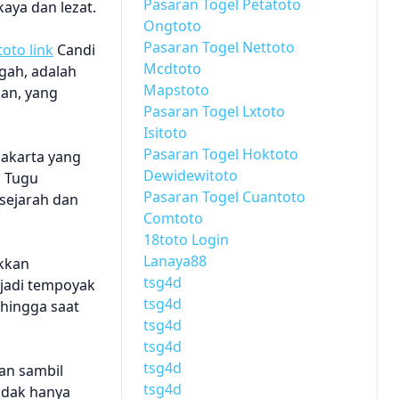
Pasaran Togel Petatoto
aya dan lezat.
Ongtoto
Pasaran Togel Nettoto
toto link
Candi
Mcdtoto
gah, adalah
Mapstoto
nan, yang
Pasaran Togel Lxtoto
Isitoto
Pasaran Togel Hoktoto
Jakarta yang
Dewidewitoto
 Tugu
Pasaran Togel Cuantoto
sejarah dan
Comtoto
18toto Login
Lanaya88
ukkan
tsg4d
jadi tempoyak
tsg4d
 hingga saat
tsg4d
tsg4d
tsg4d
n sambil
tsg4d
idak hanya