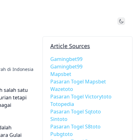
Toggle
Article Sources
Gamingbet99
Gamingbet99
ah di Indonesia
Mapsbet
Pasaran Togel Mapsbet
Wazetoto
 salah satu
Pasaran Togel Victorytoto
rian tetapi
Totopedia
bagai
Pasaran Togel Sqtoto
Sintoto
Pasaran Togel S8toto
dalah
Pubgtoto
ara Gulai