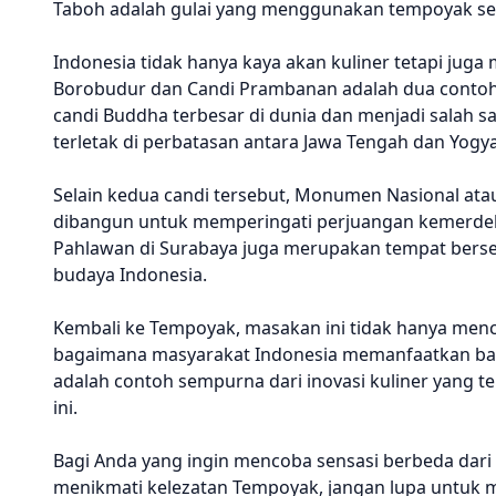
Taboh adalah gulai yang menggunakan tempoyak seb
Indonesia tidak hanya kaya akan kuliner tetapi jug
Borobudur dan Candi Prambanan adalah dua contohny
candi Buddha terbesar di dunia dan menjadi salah 
terletak di perbatasan antara Jawa Tengah dan Yogya
Selain kedua candi tersebut, Monumen Nasional atau
dibangun untuk memperingati perjuangan kemerde
Pahlawan di Surabaya juga merupakan tempat berse
budaya Indonesia.
Kembali ke Tempoyak, masakan ini tidak hanya menc
bagaimana masyarakat Indonesia memanfaatkan baha
adalah contoh sempurna dari inovasi kuliner yang t
ini.
Bagi Anda yang ingin mencoba sensasi berbeda dari 
menikmati kelezatan Tempoyak, jangan lupa untuk m