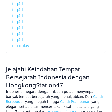
tsg4d
tsg4d
tsg4d
tsg4d
tsg4d
tsg4d
tsg4d
nitroplay
Jelajahi Keindahan Tempat
Bersejarah Indonesia dengan
HongkongStation47
Indonesia, negara dengan ribuan pulau, menyimpan
banyak tempat bersejarah yang menakjubkan. Dari
Candi
Borobudur
yang megah hingga
Candi Prambanan
yang
elegan, setiap situs menceritakan kisah masa lalu yang
kaya. Tidak ketinggalan,
Monumen Nasional
(Monas) dan