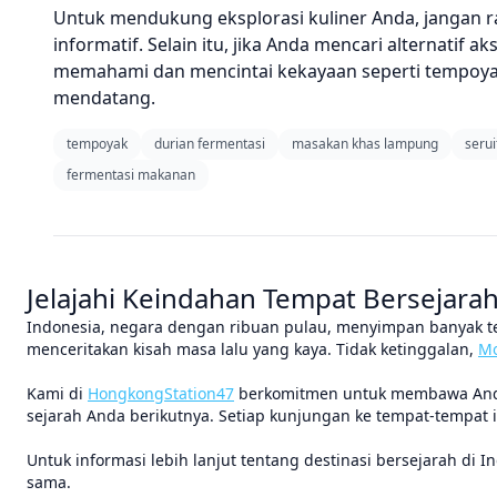
Untuk mendukung eksplorasi kuliner Anda, jangan
informatif. Selain itu, jika Anda mencari alternatif a
memahami dan mencintai kekayaan seperti tempoyak,
mendatang.
tempoyak
durian fermentasi
masakan khas lampung
serui
fermentasi makanan
Jelajahi Keindahan Tempat Bersejar
Indonesia, negara dengan ribuan pulau, menyimpan banyak t
menceritakan kisah masa lalu yang kaya. Tidak ketinggalan,
Mo
Kami di
HongkongStation47
berkomitmen untuk membawa Anda l
sejarah Anda berikutnya. Setiap kunjungan ke tempat-tempat in
Untuk informasi lebih lanjut tentang destinasi bersejarah di 
sama.