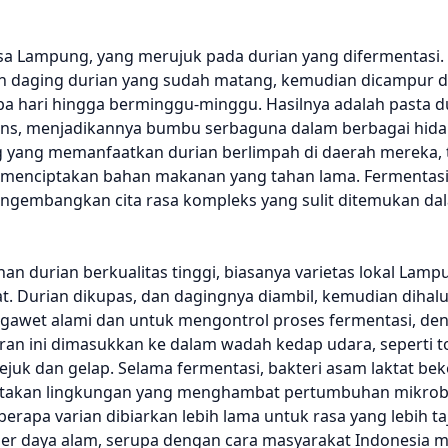
sa Lampung, yang merujuk pada durian yang difermentasi.
an daging durian yang sudah matang, kemudian dicampur
a hari hingga berminggu-minggu. Hasilnya adalah pasta d
tens, menjadikannya bumbu serbaguna dalam berbagai hida
 yang memanfaatkan durian berlimpah di daerah mereka, 
enciptakan bahan makanan yang tahan lama. Fermentasi 
ngembangkan cita rasa kompleks yang sulit ditemukan da
 durian berkualitas tinggi, biasanya varietas lokal Lamp
t. Durian dikupas, dan dagingnya diambil, kemudian dihal
gawet alami dan untuk mengontrol proses fermentasi, de
ran ini dimasukkan ke dalam wadah kedap udara, seperti t
ejuk dan gelap. Selama fermentasi, bakteri asam laktat bek
ptakan lingkungan yang menghambat pertumbuhan mikrob
erapa varian dibiarkan lebih lama untuk rasa yang lebih ta
r daya alam, serupa dengan cara masyarakat Indonesia m