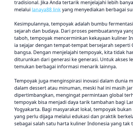
tradisional. Jika Anda tertarik menjelajahi lebih b
melalui
lanaya88 link
yang menyediakan berbagai sum
Kesimpulannya, tempoyak adalah bumbu fermentasi d
sejarah dan budaya. Dari proses pembuatannya yang
taboh, tempoyak mencerminkan kekayaan kuliner Indo
ia sejajar dengan tempat-tempat bersejarah seper
bangsa. Dengan menjelajahi tempoyak, kita tidak han
diturunkan dari generasi ke generasi. Untuk akses l
temukan berbagai informasi menarik lainnya.
Tempoyak juga menginspirasi inovasi dalam duni
dalam dessert atau minuman, meski hal ini masih ja
dipertimbangkan, mengingat permintaan global ter
tempoyak bisa menjadi daya tarik tambahan bagi L
Yogyakarta. Bagi masyarakat lokal, tempoyak bukan
yang perlu dijaga melalui edukasi dan praktik berk
sebagai salah satu harta kuliner Indonesia yang tak te