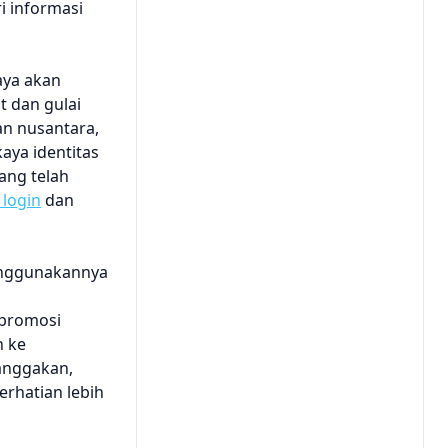
i informasi
aya akan
t dan gulai
an nusantara,
aya identitas
ang telah
 login
dan
enggunakannya
 promosi
n ke
banggakan,
erhatian lebih