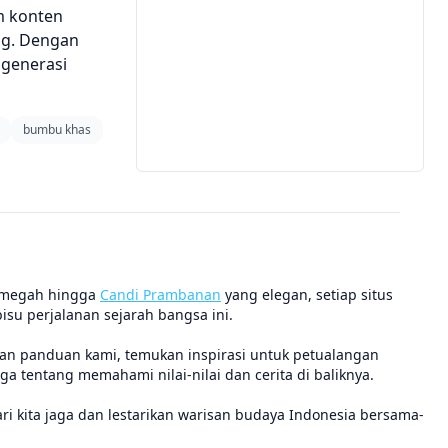
 konten
g. Dengan
 generasi
bumbu khas
7
megah hingga
Candi Prambanan
yang elegan, setiap situs
isu perjalanan sejarah bangsa ini.
an panduan kami, temukan inspirasi untuk petualangan
ga tentang memahami nilai-nilai dan cerita di baliknya.
ari kita jaga dan lestarikan warisan budaya Indonesia bersama-