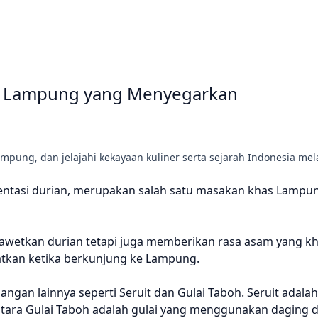
s Lampung yang Menyegarkan
ung, dan jelajahi kekayaan kuliner serta sejarah Indonesia melalu
entasi durian, merupakan salah satu masakan khas Lampu
gawetkan durian tetapi juga memberikan rasa asam yang 
atkan ketika berkunjung ke Lampung.
ngan lainnya seperti Seruit dan Gulai Taboh. Seruit adala
ra Gulai Taboh adalah gulai yang menggunakan daging 