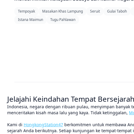
Tempoyak
Masakan Khas Lampung
Seruit
Gulai Taboh
Istana Maimun
Tugu Pahlawan
Jelajahi Keindahan Tempat Bersejar
Indonesia, negara dengan ribuan pulau, menyimpan banyak t
menceritakan kisah masa lalu yang kaya. Tidak ketinggalan,
Mo
Kami di
HongkongStation47
berkomitmen untuk membawa Anda l
sejarah Anda berikutnya. Setiap kunjungan ke tempat-tempat in