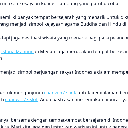
rminkan kekayaan kuliner Lampung yang patut dicoba.
a memiliki banyak tempat bersejarah yang menarik untuk di
yang menjadi simbol kejayaan agama Buddha dan Hindu di 
etapi juga destinasi wisata yang menarik bagi para pelanco
n
Istana Maimun
di Medan juga merupakan tempat berseja
n.
g menjadi simbol perjuangan rakyat Indonesia dalam memp
a untuk mengunjungi
cuanwin77 link
untuk pengalaman be
rti
cuanwin77 slot
, Anda pasti akan menemukan hiburan ya
ya, bersama dengan tempat-tempat bersejarah di Indone
ta. Mari kita jaga dan lestarikan warisan ini untuk gener