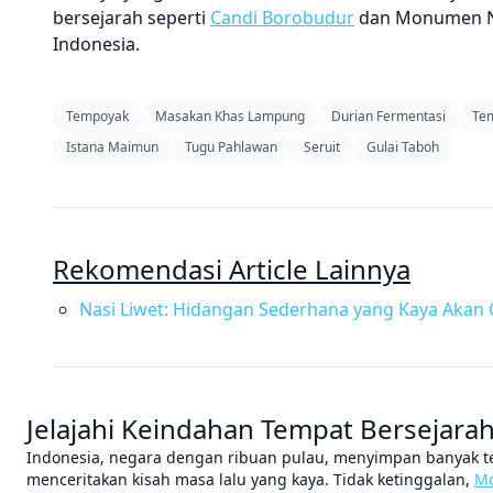
bersejarah seperti
Candi Borobudur
dan Monumen Na
Indonesia.
Tempoyak
Masakan Khas Lampung
Durian Fermentasi
Tem
Istana Maimun
Tugu Pahlawan
Seruit
Gulai Taboh
Rekomendasi Article Lainnya
Nasi Liwet: Hidangan Sederhana yang Kaya Akan C
Jelajahi Keindahan Tempat Bersejar
Indonesia, negara dengan ribuan pulau, menyimpan banyak t
menceritakan kisah masa lalu yang kaya. Tidak ketinggalan,
Mo