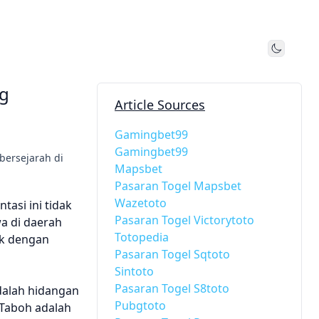
Toggle
ng
Article Sources
Gamingbet99
Gamingbet99
bersejarah di
Mapsbet
Pasaran Togel Mapsbet
Wazetoto
asi ini tidak
Pasaran Togel Victorytoto
a di daerah
Totopedia
ak dengan
Pasaran Togel Sqtoto
Sintoto
Pasaran Togel S8toto
adalah hidangan
Pubgtoto
 Taboh adalah