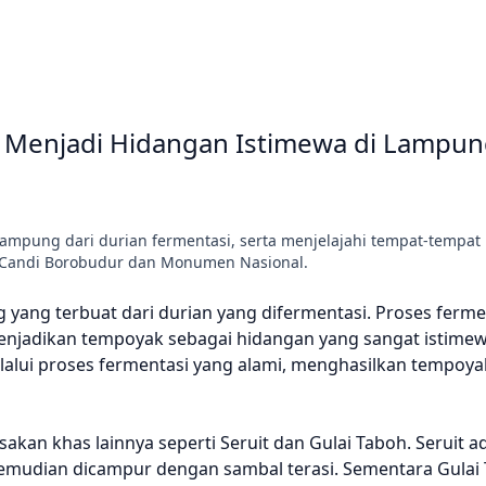
 Menjadi Hidangan Istimewa di Lampu
mpung dari durian fermentasi, serta menjelajahi tempat-tempat 
i Candi Borobudur dan Monumen Nasional.
ang terbuat dari durian yang difermentasi. Proses ferment
menjadikan tempoyak sebagai hidangan yang sangat istimew
melalui proses fermentasi yang alami, menghasilkan tempoy
kan khas lainnya seperti Seruit dan Gulai Taboh. Seruit 
 kemudian dicampur dengan sambal terasi. Sementara Gulai