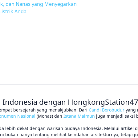
eruk, dan Nanas yang Menyegarkan
Listrik Anda
ah Indonesia dengan HongkongStation4
empat bersejarah yang menakjubkan. Dari
Candi Borobudur
yang 
numen Nasional
(Monas) dan
Istana Maimun
juga menjadi saksi b
ebih dekat dengan warisan budaya Indonesia. Melalui artikel d
i bukan hanya tentang melihat keindahan arsitekturnya, tetapi ju