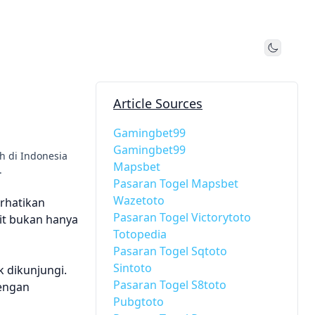
Toggle
Article Sources
Gamingbet99
Gamingbet99
h di Indonesia
Mapsbet
.
Pasaran Togel Mapsbet
Wazetoto
rhatikan
Pasaran Togel Victorytoto
uit bukan hanya
Totopedia
Pasaran Togel Sqtoto
Sintoto
 dikunjungi.
Pasaran Togel S8toto
dengan
Pubgtoto