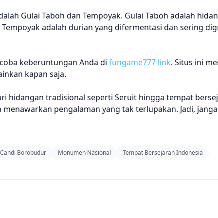
dalah Gulai Taboh dan Tempoyak. Gulai Taboh adalah hida
 Tempoyak adalah durian yang difermentasi dan sering di
encoba keberuntungan Anda di
fungame777 link
. Situs ini 
inkan kapan saja.
 hidangan tradisional seperti Seruit hingga tempat bersej
menawarkan pengalaman yang tak terlupakan. Jadi, janga
Candi Borobudur
Monumen Nasional
Tempat Bersejarah Indonesia