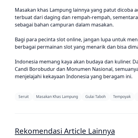
Masakan khas Lampung lainnya yang patut dicoba a
terbuat dari daging dan rempah-rempah, sementara
sebagai bahan campuran dalam masakan.
Bagi para pecinta slot online, jangan lupa untuk m
berbagai permainan slot yang menarik dan bisa dima
Indonesia memang kaya akan budaya dan kuliner. Dari
Candi Borobudur dan Monumen Nasional, semuanya 
menjelajahi kekayaan Indonesia yang beragam ini.
Seruit
Masakan Khas Lampung
Gulai Taboh
Tempoyak
Rekomendasi Article Lainnya