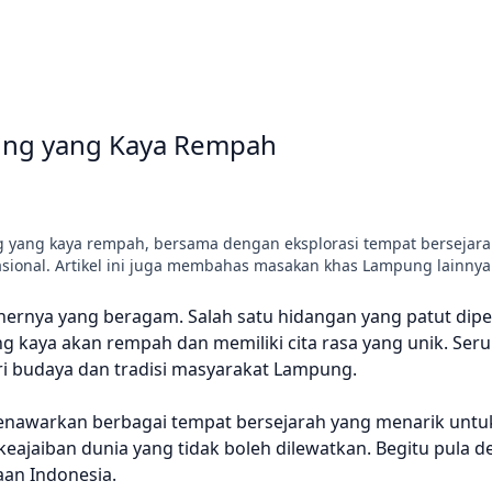
pung yang Kaya Rempah
g yang kaya rempah, bersama dengan eksplorasi tempat bersejara
ional. Artikel ini juga membahas masakan khas Lampung lainnya
nernya yang beragam. Salah satu hidangan yang patut dipe
ng kaya akan rempah dan memiliki cita rasa yang unik. Ser
i budaya dan tradisi masyarakat Lampung.
menawarkan berbagai tempat bersejarah yang menarik untuk
 keajaiban dunia yang tidak boleh dilewatkan. Begitu pula 
aan Indonesia.