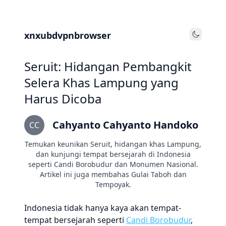
xnxubdvpnbrowser
Toggle
Seruit: Hidangan Pembangkit
Selera Khas Lampung yang
Harus Dicoba
Cahyanto Cahyanto Handoko
CC
Temukan keunikan Seruit, hidangan khas Lampung,
dan kunjungi tempat bersejarah di Indonesia
seperti Candi Borobudur dan Monumen Nasional.
Artikel ini juga membahas Gulai Taboh dan
Tempoyak.
Indonesia tidak hanya kaya akan tempat-
tempat bersejarah seperti
Candi Borobudur
,