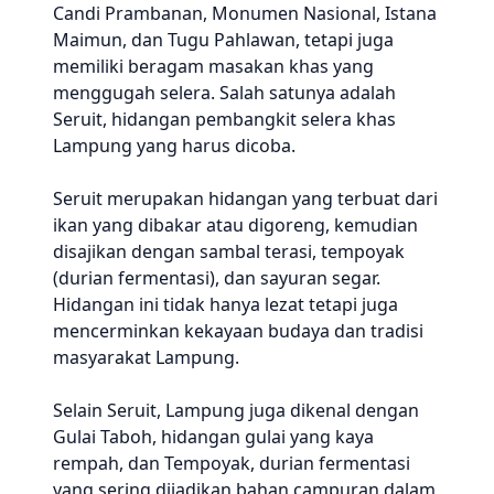
Candi Prambanan, Monumen Nasional, Istana
Maimun, dan Tugu Pahlawan, tetapi juga
memiliki beragam masakan khas yang
menggugah selera. Salah satunya adalah
Seruit, hidangan pembangkit selera khas
Lampung yang harus dicoba.
Seruit merupakan hidangan yang terbuat dari
ikan yang dibakar atau digoreng, kemudian
disajikan dengan sambal terasi, tempoyak
(durian fermentasi), dan sayuran segar.
Hidangan ini tidak hanya lezat tetapi juga
mencerminkan kekayaan budaya dan tradisi
masyarakat Lampung.
Selain Seruit, Lampung juga dikenal dengan
Gulai Taboh, hidangan gulai yang kaya
rempah, dan Tempoyak, durian fermentasi
yang sering dijadikan bahan campuran dalam