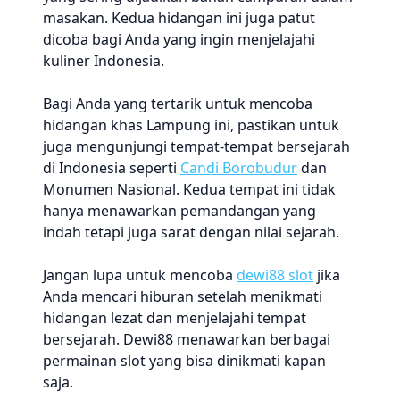
masakan. Kedua hidangan ini juga patut
dicoba bagi Anda yang ingin menjelajahi
kuliner Indonesia.
Bagi Anda yang tertarik untuk mencoba
hidangan khas Lampung ini, pastikan untuk
juga mengunjungi tempat-tempat bersejarah
di Indonesia seperti
Candi Borobudur
dan
Monumen Nasional. Kedua tempat ini tidak
hanya menawarkan pemandangan yang
indah tetapi juga sarat dengan nilai sejarah.
Jangan lupa untuk mencoba
dewi88 slot
jika
Anda mencari hiburan setelah menikmati
hidangan lezat dan menjelajahi tempat
bersejarah. Dewi88 menawarkan berbagai
permainan slot yang bisa dinikmati kapan
saja.