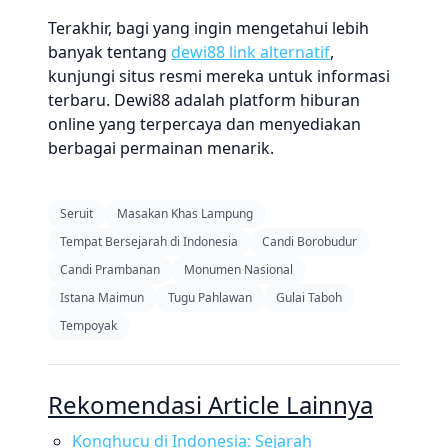
Terakhir, bagi yang ingin mengetahui lebih
banyak tentang
dewi88 link alternatif
,
kunjungi situs resmi mereka untuk informasi
terbaru. Dewi88 adalah platform hiburan
online yang terpercaya dan menyediakan
berbagai permainan menarik.
Seruit
Masakan Khas Lampung
Tempat Bersejarah di Indonesia
Candi Borobudur
Candi Prambanan
Monumen Nasional
Istana Maimun
Tugu Pahlawan
Gulai Taboh
Tempoyak
Rekomendasi Article Lainnya
Konghucu di Indonesia: Sejarah