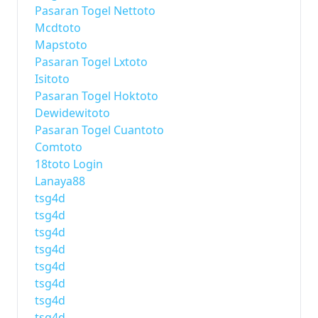
Pasaran Togel Nettoto
Mcdtoto
Mapstoto
Pasaran Togel Lxtoto
Isitoto
Pasaran Togel Hoktoto
Dewidewitoto
Pasaran Togel Cuantoto
Comtoto
18toto Login
Lanaya88
tsg4d
tsg4d
tsg4d
tsg4d
tsg4d
tsg4d
tsg4d
tsg4d