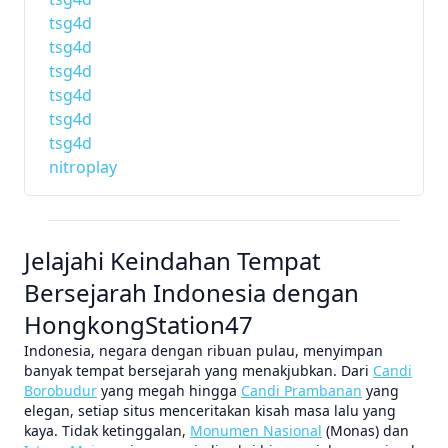
tsg4d
tsg4d
tsg4d
tsg4d
tsg4d
tsg4d
nitroplay
Jelajahi Keindahan Tempat
Bersejarah Indonesia dengan
HongkongStation47
Indonesia, negara dengan ribuan pulau, menyimpan
banyak tempat bersejarah yang menakjubkan. Dari
Candi
Borobudur
yang megah hingga
Candi Prambanan
yang
elegan, setiap situs menceritakan kisah masa lalu yang
kaya. Tidak ketinggalan,
Monumen Nasional
(Monas) dan