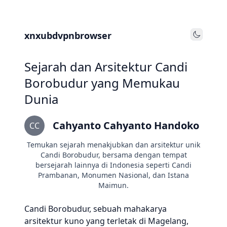
xnxubdvpnbrowser
Toggle
Sejarah dan Arsitektur Candi
Borobudur yang Memukau
Dunia
Cahyanto Cahyanto Handoko
CC
Temukan sejarah menakjubkan dan arsitektur unik
Candi Borobudur, bersama dengan tempat
bersejarah lainnya di Indonesia seperti Candi
Prambanan, Monumen Nasional, dan Istana
Maimun.
Candi Borobudur, sebuah mahakarya
arsitektur kuno yang terletak di Magelang,