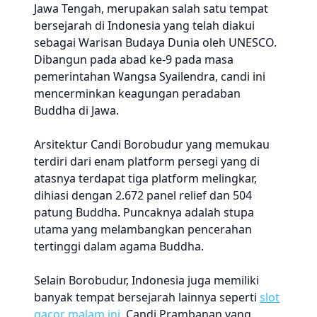
Jawa Tengah, merupakan salah satu tempat
bersejarah di Indonesia yang telah diakui
sebagai Warisan Budaya Dunia oleh UNESCO.
Dibangun pada abad ke-9 pada masa
pemerintahan Wangsa Syailendra, candi ini
mencerminkan keagungan peradaban
Buddha di Jawa.
Arsitektur Candi Borobudur yang memukau
terdiri dari enam platform persegi yang di
atasnya terdapat tiga platform melingkar,
dihiasi dengan 2.672 panel relief dan 504
patung Buddha. Puncaknya adalah stupa
utama yang melambangkan pencerahan
tertinggi dalam agama Buddha.
Selain Borobudur, Indonesia juga memiliki
banyak tempat bersejarah lainnya seperti
slot
gacor malam ini
, Candi Prambanan yang