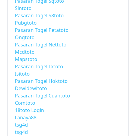
Pasaran Togel Sqtoto
Sintoto
Pasaran Togel S8toto
Pubgtoto
Pasaran Togel Petatoto
Ongtoto
Pasaran Togel Nettoto
Mcdtoto
Mapstoto
Pasaran Togel Lxtoto
Isitoto
Pasaran Togel Hoktoto
Dewidewitoto
Pasaran Togel Cuantoto
Comtoto
18toto Login
Lanaya88
tsg4d
tsg4d