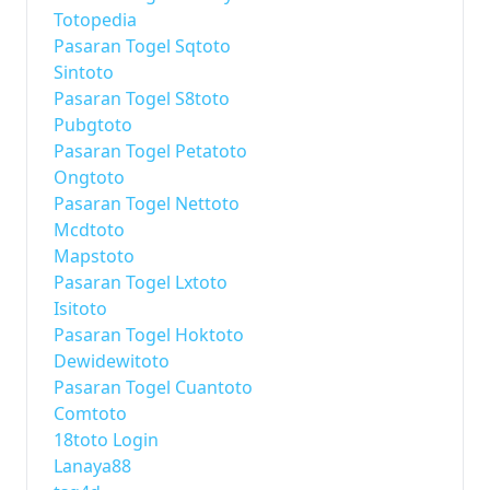
Totopedia
Pasaran Togel Sqtoto
Sintoto
Pasaran Togel S8toto
Pubgtoto
Pasaran Togel Petatoto
Ongtoto
Pasaran Togel Nettoto
Mcdtoto
Mapstoto
Pasaran Togel Lxtoto
Isitoto
Pasaran Togel Hoktoto
Dewidewitoto
Pasaran Togel Cuantoto
Comtoto
18toto Login
Lanaya88