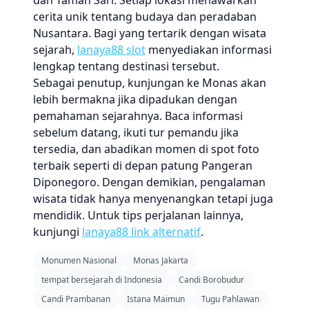
dan Taman Sari. Setiap lokasi menawarkan
cerita unik tentang budaya dan peradaban
Nusantara. Bagi yang tertarik dengan wisata
sejarah,
lanaya88 slot
menyediakan informasi
lengkap tentang destinasi tersebut.
Sebagai penutup, kunjungan ke Monas akan
lebih bermakna jika dipadukan dengan
pemahaman sejarahnya. Baca informasi
sebelum datang, ikuti tur pemandu jika
tersedia, dan abadikan momen di spot foto
terbaik seperti di depan patung Pangeran
Diponegoro. Dengan demikian, pengalaman
wisata tidak hanya menyenangkan tetapi juga
mendidik. Untuk tips perjalanan lainnya,
kunjungi
lanaya88 link alternatif
.
Monumen Nasional
Monas Jakarta
tempat bersejarah di Indonesia
Candi Borobudur
Candi Prambanan
Istana Maimun
Tugu Pahlawan