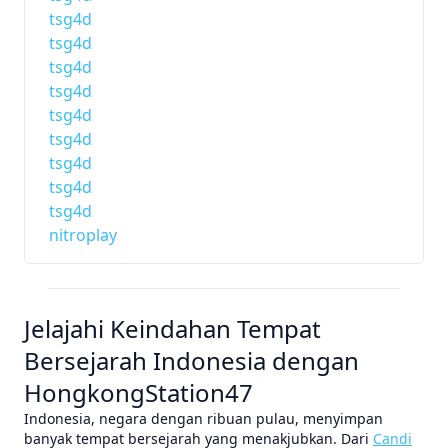
tsg4d
tsg4d
tsg4d
tsg4d
tsg4d
tsg4d
tsg4d
tsg4d
tsg4d
nitroplay
Jelajahi Keindahan Tempat
Bersejarah Indonesia dengan
HongkongStation47
Indonesia, negara dengan ribuan pulau, menyimpan
banyak tempat bersejarah yang menakjubkan. Dari
Candi