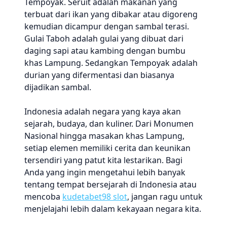
Tempoyak. Seruit adalah makanan yang
terbuat dari ikan yang dibakar atau digoreng
kemudian dicampur dengan sambal terasi.
Gulai Taboh adalah gulai yang dibuat dari
daging sapi atau kambing dengan bumbu
khas Lampung. Sedangkan Tempoyak adalah
durian yang difermentasi dan biasanya
dijadikan sambal.
Indonesia adalah negara yang kaya akan
sejarah, budaya, dan kuliner. Dari Monumen
Nasional hingga masakan khas Lampung,
setiap elemen memiliki cerita dan keunikan
tersendiri yang patut kita lestarikan. Bagi
Anda yang ingin mengetahui lebih banyak
tentang tempat bersejarah di Indonesia atau
mencoba
kudetabet98 slot
, jangan ragu untuk
menjelajahi lebih dalam kekayaan negara kita.