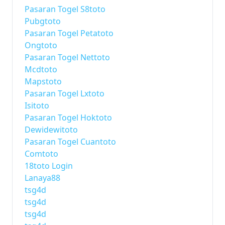
Pasaran Togel S8toto
Pubgtoto
Pasaran Togel Petatoto
Ongtoto
Pasaran Togel Nettoto
Mcdtoto
Mapstoto
Pasaran Togel Lxtoto
Isitoto
Pasaran Togel Hoktoto
Dewidewitoto
Pasaran Togel Cuantoto
Comtoto
18toto Login
Lanaya88
tsg4d
tsg4d
tsg4d