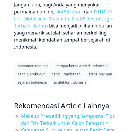
Jangan lupa, bagi Anda yang menyukai
permainan online,
slot88 resmi
dan
ISITOTO
Link Slot Gacor Malam Ini Slot88 Resmi Login
Terbaru, isitoto
bisa menjadi pilihan hiburan
yang menarik setelah seharian berkeliling
menikmati keindahan tempat bersejarah di
Indonesia.
Monumen Nasional
tempat bersejarah di Indonesia
candi Borobudur
candi Prambanan
Istana Maimun
sejarah Indonesia
arsitektur Indonesia
Rekomendasi Article Lainnya
Makeup Prewedding yang Sempurna: Tips
dan Trik Terbaik untuk Calon Pengantin
Keindahan Sunrise dan Lautan Pasir: Daya