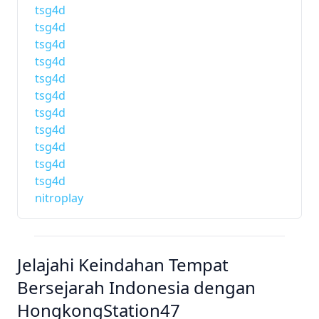
tsg4d
tsg4d
tsg4d
tsg4d
tsg4d
tsg4d
tsg4d
tsg4d
tsg4d
tsg4d
tsg4d
nitroplay
Jelajahi Keindahan Tempat
Bersejarah Indonesia dengan
HongkongStation47