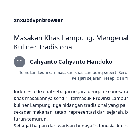
xnxubdvpnbrowser
Masakan Khas Lampung: Mengenal S
Kuliner Tradisional
Cahyanto Cahyanto Handoko
CC
Temukan keunikan masakan khas Lampung seperti Seruit,
Pelajari sejarah, resep, dan 
Indonesia dikenal sebagai negara dengan keanekarag
khas masakannya sendiri, termasuk Provinsi Lampung
kuliner Lampung, tiga hidangan tradisional yang pa
sekadar makanan, tetapi representasi dari sejarah,
turun-temurun.
Sebagai bagian dari warisan budaya Indonesia, kulin