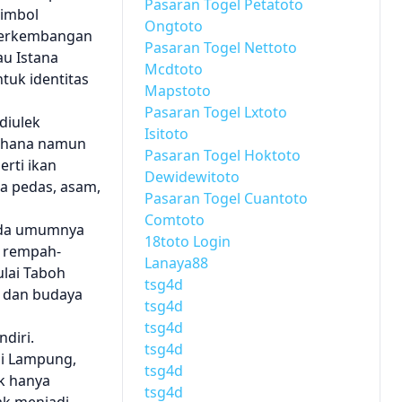
Pasaran Togel Petatoto
simbol
Ongtoto
 perkembangan
Pasaran Togel Nettoto
au Istana
Mcdtoto
tuk identitas
Mapstoto
Pasaran Togel Lxtoto
diulek
Isitoto
erhana namun
Pasaran Togel Hoktoto
erti ikan
Dewidewitoto
a pedas, asam,
Pasaran Togel Cuantoto
Comtoto
pada umumnya
18toto Login
n rempah-
Lanaya88
ulai Taboh
tsg4d
l dan budaya
tsg4d
tsg4d
diri.
tsg4d
Di Lampung,
tsg4d
ak hanya
tsg4d