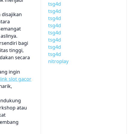
ak menjadi
tsg4d
tsg4d
 disajikan
tsg4d
tara
tsg4d
 semangat
tsg4d
aslinya.
tsg4d
sendiri bagi
tsg4d
as tinggi,
tsg4d
adakan secara
nitroplay
ang ingin
link slot gacor
arik,
mendukung
rkshop atau
kat
rkembang