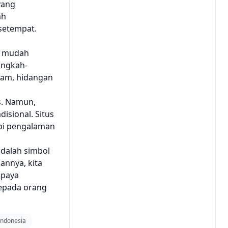
yang
ah
setempat.
ni mudah
angkah-
sam, hidangan
s. Namun,
isional. Situs
pi pengalaman
adalah simbol
annya, kita
upaya
kepada orang
Indonesia