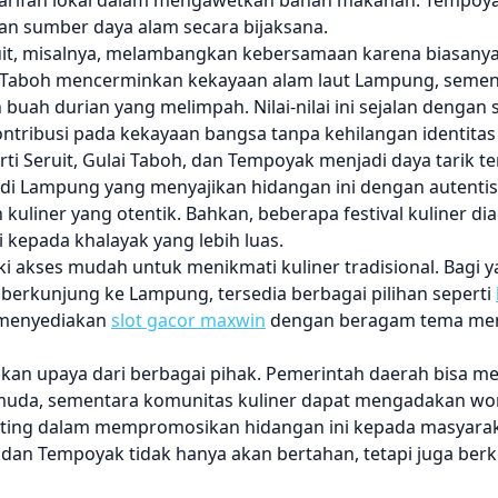
kearifan lokal dalam mengawetkan bahan makanan. Tempoy
 sumber daya alam secara bijaksana.
eruit, misalnya, melambangkan kebersamaan karena biasanya
i Taboh mencerminkan kekayaan alam laut Lampung, semen
uah durian yang melimpah. Nilai-nilai ini sejalan dengan
ntribusi pada kekayaan bangsa tanpa kehilangan identitas 
 Seruit, Gulai Taboh, dan Tempoyak menjadi daya tarik ter
i Lampung yang menyajikan hidangan ini dengan autentisit
liner yang otentik. Bahkan, beberapa festival kuliner di
kepada khalayak yang lebih luas.
ki akses mudah untuk menikmati kuliner tradisional. Bagi y
erkunjung ke Lampung, tersedia berbagai pilihan seperti
i menyediakan
slot gacor maxwin
dengan beragam tema men
kan upaya dari berbagai pihak. Pemerintah daerah bisa 
 muda, sementara komunitas kuliner dapat mengadakan wo
enting dalam mempromosikan hidangan ini kepada masyara
h, dan Tempoyak tidak hanya akan bertahan, tetapi juga be