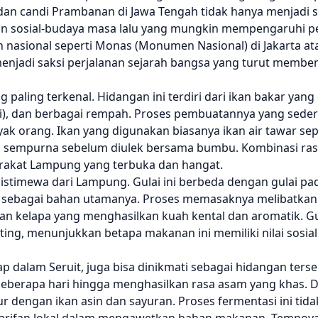
 dan candi Prambanan di Jawa Tengah tidak hanya menjadi 
upan sosial-budaya masa lalu yang mungkin mempengaruhi
 nasional seperti Monas (Monumen Nasional) di Jakarta at
njadi saksi perjalanan sejarah bangsa yang turut memben
paling terkenal. Hidangan ini terdiri dari ikan bakar yang 
si), dan berbagai rempah. Proses pembuatannya yang sed
ak orang. Ikan yang digunakan biasanya ikan air tawar sep
g sempurna sebelum diulek bersama bumbu. Kombinasi ras
arakat Lampung yang terbuka dan hangat.
n istimewa dari Lampung. Gulai ini berbeda dengan gulai 
) sebagai bahan utamanya. Proses memasaknya melibatka
ntan kelapa yang menghasilkan kuah kental dan aromatik. G
ting, menunjukkan betapa makanan ini memiliki nilai sosia
dalam Seruit, juga bisa dinikmati sebagai hidangan tersen
beberapa hari hingga menghasilkan rasa asam yang khas. 
 dengan ikan asin dan sayuran. Proses fermentasi ini tid