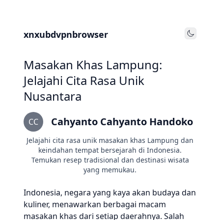
xnxubdvpnbrowser
Toggle
Masakan Khas Lampung:
Jelajahi Cita Rasa Unik
Nusantara
Cahyanto Cahyanto Handoko
CC
Jelajahi cita rasa unik masakan khas Lampung dan
keindahan tempat bersejarah di Indonesia.
Temukan resep tradisional dan destinasi wisata
yang memukau.
Indonesia, negara yang kaya akan budaya dan
kuliner, menawarkan berbagai macam
masakan khas dari setiap daerahnya. Salah