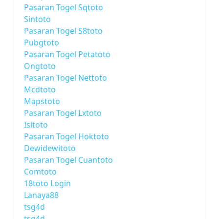
Pasaran Togel Sqtoto
Sintoto
Pasaran Togel S8toto
Pubgtoto
Pasaran Togel Petatoto
Ongtoto
Pasaran Togel Nettoto
Mcdtoto
Mapstoto
Pasaran Togel Lxtoto
Isitoto
Pasaran Togel Hoktoto
Dewidewitoto
Pasaran Togel Cuantoto
Comtoto
18toto Login
Lanaya88
tsg4d
tsg4d