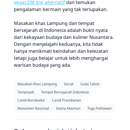
vegas338 link alternatif
dan temukan
pengalaman bermain yang tak terlupakan.
Masakan khas Lampung dan tempat
bersejarah di Indonesia adalah bukti nyata
dari kekayaan budaya dan kuliner Nusantara.
Dengan menjelajahi keduanya, kita tidak
hanya menikmati keindahan dan kelezatan
tetapi juga belajar untuk lebih menghargai
warisan budaya yang ada.
Masakan Khas Lampung
Seruit
Gulai Taboh
Tempoyak
Tempat Bersejarah Indonesia
Candi Borobudur
Candi Prambanan
Monumen Nasional
Istana Maimun
Tugu Pahlawan