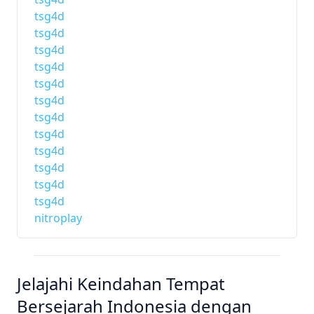
tsg4d
tsg4d
tsg4d
tsg4d
tsg4d
tsg4d
tsg4d
tsg4d
tsg4d
tsg4d
tsg4d
tsg4d
nitroplay
Jelajahi Keindahan Tempat
Bersejarah Indonesia dengan