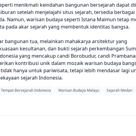
si seperti menikmati keindahan bangunan bersejarah dapat d
uran setelah menjelajahi situs sejarah, tersedia berbagai 
 Namun, warisan budaya seperti Istana Maimun tetap me
ita pada akar sejarah yang membentuk identitas bangsa.
r bangunan tua, melainkan mahakarya arsitektur yang
uasaan kesultanan, dan bukti sejarah perkembangan Suma
i Indonesia yang mencakup candi Borobudur, candi Pramba
ikan kontribusi unik dalam mozaik warisan budaya bangsa
ng tidak hanya untuk pariwisata, tetapi lebih mendasar lagi 
ekayaan sejarah Indonesia.
Tempat Bersejarah Indonesia
Warisan Budaya Melayu
Sejarah Medan