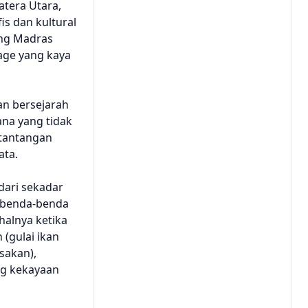
tera Utara,
s dan kultural
ung Madras
age yang kaya
n bersejarah
ana yang tidak
 tantangan
ata.
dari sekadar
i benda-benda
halnya ketika
(gulai ikan
sakan),
ng kekayaan