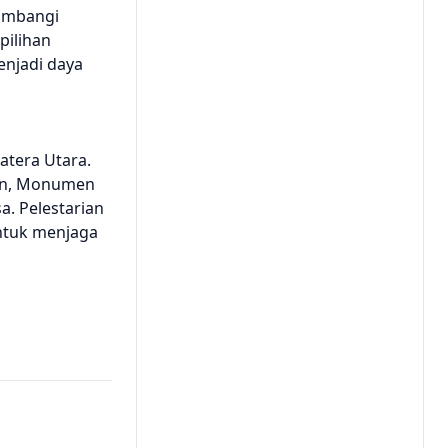
iimbangi
pilihan
njadi daya
tera Utara.
nan, Monumen
. Pelestarian
untuk menjaga