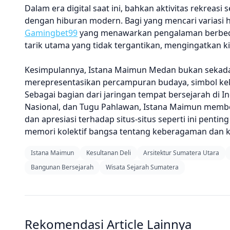
Dalam era digital saat ini, bahkan aktivitas rekrea
dengan hiburan modern. Bagi yang mencari variasi hib
Gamingbet99
yang menawarkan pengalaman berbeda.
tarik utama yang tidak tergantikan, mengingatkan k
Kesimpulannya, Istana Maimun Medan bukan sekada
merepresentasikan percampuran budaya, simbol kek
Sebagai bagian dari jaringan tempat bersejarah d
Nasional, dan Tugu Pahlawan, Istana Maimun member
dan apresiasi terhadap situs-situs seperti ini penti
memori kolektif bangsa tentang keberagaman dan k
Istana Maimun
Kesultanan Deli
Arsitektur Sumatera Utara
Bangunan Bersejarah
Wisata Sejarah Sumatera
Rekomendasi Article Lainnya