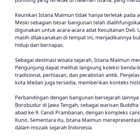
puntung yang terletak di halaman istana, yang men
Keunikan Istana Maimun tidak hanya terletak pada ars
Meski sebagian besar bangunan telah dialihfungsik
digunakan untuk acara-acara adat Kesultanan Deli. U
masih dilaksanakan di tempat ini, menjadikannya b
hidup dan bernapas.
Sebagai destinasi wisata sejarah, Istana Maimun m
Pengunjung dapat melihat langsung koleksi benda-be
tradisional, perhiasan, dan perabotan antik. Penjel
kota Medan juga tersedia, memberikan konteks hist
Perbandingan dengan bangunan bersejarah lainnya
Borobudur di Jawa Tengah, sebagai warisan Buddha 
abad ke-9. Candi Prambanan, dengan kompleks candi
Kuno. Sementara itu, Istana Maimun merepresentas
dalam mozaik sejarah Indonesia.