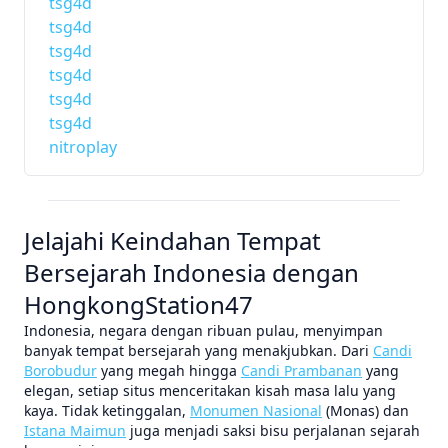
tsg4d
tsg4d
tsg4d
tsg4d
tsg4d
tsg4d
nitroplay
Jelajahi Keindahan Tempat
Bersejarah Indonesia dengan
HongkongStation47
Indonesia, negara dengan ribuan pulau, menyimpan
banyak tempat bersejarah yang menakjubkan. Dari
Candi
Borobudur
yang megah hingga
Candi Prambanan
yang
elegan, setiap situs menceritakan kisah masa lalu yang
kaya. Tidak ketinggalan,
Monumen Nasional
(Monas) dan
Istana Maimun
juga menjadi saksi bisu perjalanan sejarah