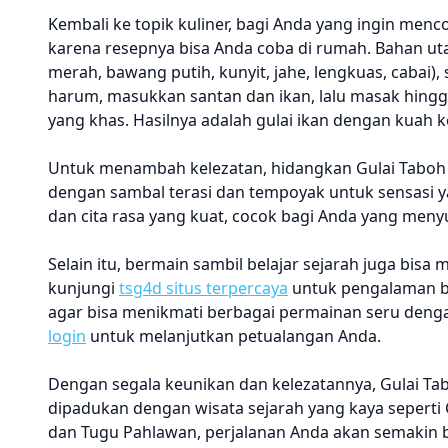
Kembali ke topik kuliner, bagi Anda yang ingin me
karena resepnya bisa Anda coba di rumah. Bahan ut
merah, bawang putih, kunyit, jahe, lengkuas, cabai
harum, masukkan santan dan ikan, lalu masak hing
yang khas. Hasilnya adalah gulai ikan dengan kuah k
Untuk menambah kelezatan, hidangkan Gulai Taboh b
dengan sambal terasi dan tempoyak untuk sensasi 
dan cita rasa yang kuat, cocok bagi Anda yang men
Selain itu, bermain sambil belajar sejarah juga bisa 
kunjungi
tsg4d situs terpercaya
untuk pengalaman b
agar bisa menikmati berbagai permainan seru denga
login
untuk melanjutkan petualangan Anda.
Dengan segala keunikan dan kelezatannya, Gulai Tabo
dipadukan dengan wisata sejarah yang kaya sepert
dan Tugu Pahlawan, perjalanan Anda akan semakin b