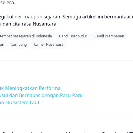
selera.
egi kuliner maupun sejarah. Semoga artikel ini bermanfaat
an cita rasa Nusantara.
tempat bersejarah di Indonesia
Candi Borobudur
Candi Prambanan
kan
Lampung
kuliner Nusantara
tuk Meningkatkan Performa
usui dan Bernapas dengan Paru-Paru
n Ekosistem Laut