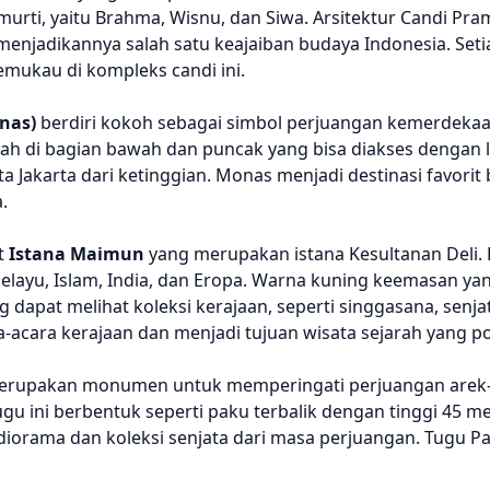
imurti, yaitu Brahma, Wisnu, dan Siwa. Arsitektur Candi P
enjadikannya salah satu keajaiban budaya Indonesia. Seti
mukau di kompleks candi ini.
nas)
berdiri kokoh sebagai simbol perjuangan kemerdekaa
ah di bagian bawah dan puncak yang bisa diakses dengan li
akarta dari ketinggian. Monas menjadi destinasi favorit b
.
t
Istana Maimun
yang merupakan istana Kesultanan Deli.
Melayu, Islam, India, dan Eropa. Warna kuning keemasan y
apat melihat koleksi kerajaan, seperti singgasana, senja
a-acara kerajaan dan menjadi tujuan wisata sejarah yang po
 merupakan monumen untuk memperingati perjuangan arek
ini berbentuk seperti paku terbalik dengan tinggi 45 mete
orama dan koleksi senjata dari masa perjuangan. Tugu P