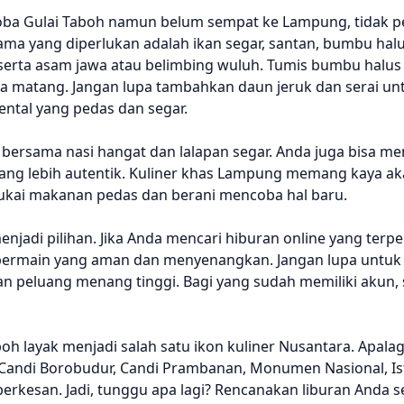
ncoba Gulai Taboh namun belum sempat ke Lampung, tidak p
ama yang diperlukan adalah ikan segar, santan, bumbu hal
), serta asam jawa atau belimbing wuluh. Tumis bumbu halus
ga matang. Jangan lupa tambahkan daun jeruk dan serai u
ental yang pedas dan segar.
ersama nasi hangat dan lalapan segar. Anda juga bisa me
yang lebih autentik. Kuliner khas Lampung memang kaya a
yukai makanan pedas dan berani mencoba hal baru.
menjadi pilihan. Jika Anda mencari hiburan online yang terpe
ermain yang aman dan menyenangkan. Jangan lupa untu
n peluang menang tinggi. Bagi yang sudah memiliki akun, 
h layak menjadi salah satu ikon kuliner Nusantara. Apalagi
i Candi Borobudur, Candi Prambanan, Monumen Nasional, I
erkesan. Jadi, tunggu apa lagi? Rencanakan liburan Anda 