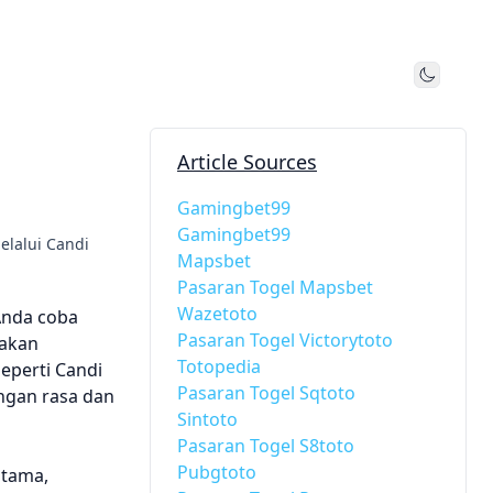
Toggle
Article Sources
Gamingbet99
Gamingbet99
elalui Candi
Mapsbet
Pasaran Togel Mapsbet
Wazetoto
Anda coba
Pasaran Togel Victorytoto
 akan
Totopedia
eperti Candi
Pasaran Togel Sqtoto
ngan rasa dan
Sintoto
Pasaran Togel S8toto
Pubgtoto
utama,