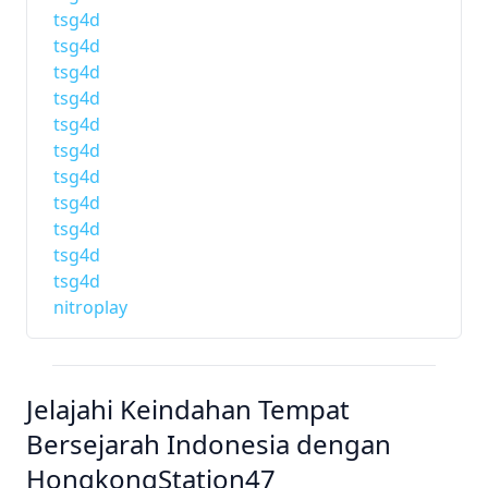
tsg4d
tsg4d
tsg4d
tsg4d
tsg4d
tsg4d
tsg4d
tsg4d
tsg4d
tsg4d
tsg4d
nitroplay
Jelajahi Keindahan Tempat
Bersejarah Indonesia dengan
HongkongStation47