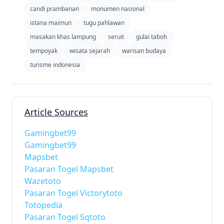
candi prambanan
monumen nasional
istana maimun
tugu pahlawan
masakan khas lampung
seruit
gulai taboh
tempoyak
wisata sejarah
warisan budaya
turisme indonesia
Article Sources
Gamingbet99
Gamingbet99
Mapsbet
Pasaran Togel Mapsbet
Wazetoto
Pasaran Togel Victorytoto
Totopedia
Pasaran Togel Sqtoto